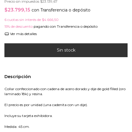
Precio sin impuestos
$23.139,67
$23.799,15
con
Transferencia o depósito
6
cuotas sin interés de
$4.666,50
15% de descuento
pagando con Transferencia o depósito
Ver más detalles
Descripción
Collar confeccionado con cadena de acero dorado y dije de gold filled (oro
laminado 18k) y resina.
El precio es por unidad (una cadenita con un dije).
In
c
l
uye su tarjeta exhibidora.
Medida
: 45 cm.