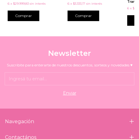
Transf
6
x
$29.999,83
sin interés
6
x
$3.333,17
sin interés
6
x
$19.
Comprar
C
Newsletter
Suscribite para enterarte de nuestros descuentos, sorteos y novedades ♥
Navegación
Contactános