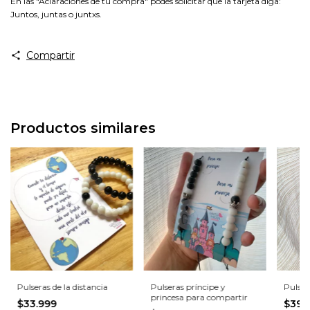
En las "Aclaraciones de tu compra" podés solicitar que la tarjeta diga:
Juntos, juntas o juntxs.
Compartir
Productos similares
Pulseras de la distancia
Pulseras príncipe y
Pulser
princesa para compartir
$33.999
$39.