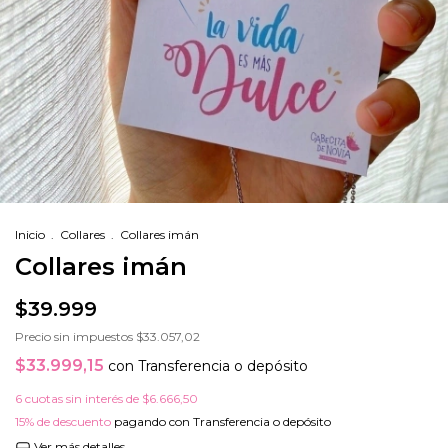
Inicio
.
Collares
.
Collares imán
Collares imán
$39.999
Precio sin impuestos
$33.057,02
$33.999,15
con
Transferencia o depósito
6
cuotas sin interés de
$6.666,50
15% de descuento
pagando con Transferencia o depósito
Ver más detalles