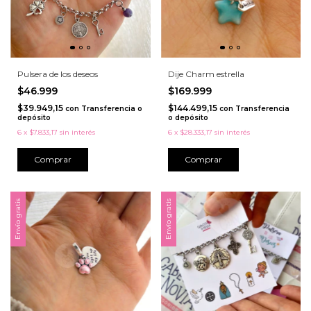
Pulsera de los deseos
Dije Charm estrella
$46.999
$169.999
$39.949,15
$144.499,15
con
Transferencia o
con
Transferencia
depósito
o depósito
6
x
$7.833,17
sin interés
6
x
$28.333,17
sin interés
Comprar
Envío gratis
Envío gratis