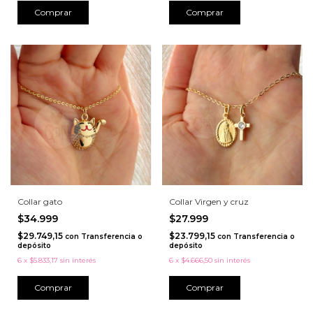
Collar gato
Collar Virgen y cruz
$34.999
$27.999
$29.749,15
$23.799,15
con
Transferencia o
con
Transferencia o
depósito
depósito
6
x
$5.833,17
sin interés
6
x
$4.666,50
sin interés