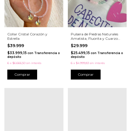
Collar Cristal Corazón y
Pulsera de Piedras Naturales
Estrella
Amatista, Fluorita y Cuarzo
Rosa con Corazón Luminoso
$39.999
$29.999
$33.999,15
$25.499,15
con
Transferencia o
con
Transferencia o
depósito
depósito
6
x
$6.666,50
sin interés
6
x
$4.999,83
sin interés
Comprar