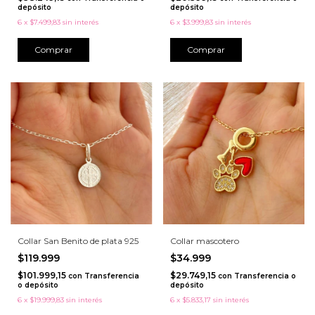
depósito
depósito
6
x
$7.499,83
sin interés
6
x
$3.999,83
sin interés
Collar San Benito de plata 925
Collar mascotero
$119.999
$34.999
$101.999,15
$29.749,15
con
Transferencia
con
Transferencia o
o depósito
depósito
6
x
$19.999,83
sin interés
6
x
$5.833,17
sin interés