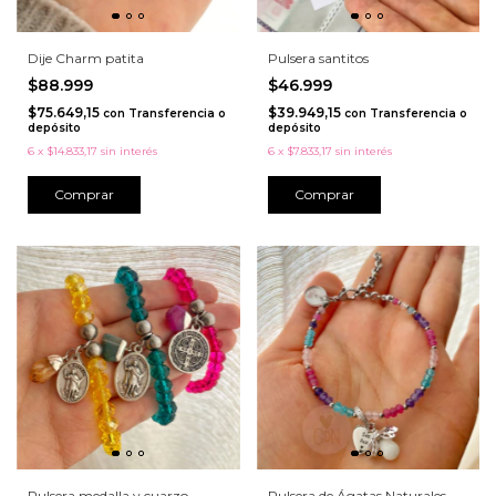
Dije Charm patita
Pulsera santitos
$88.999
$46.999
$75.649,15
$39.949,15
con
Transferencia o
con
Transferencia o
depósito
depósito
6
x
$14.833,17
sin interés
6
x
$7.833,17
sin interés
Comprar
Pulsera medalla y cuarzo
Pulsera de Ágatas Naturales