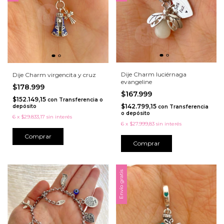
Dije Charm luciérnaga
Dije Charm virgencita y cruz
evangeline
$178.999
$167.999
$152.149,15
con
Transferencia o
$142.799,15
depósito
con
Transferencia
o depósito
6
x
$29.833,17
sin interés
6
x
$27.999,83
sin interés
Comprar
Comprar
Envío gratis