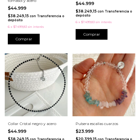
tornasol y acero
$44.999
$44.999
$38.249,15
con
Transferencia o
$38.249,15
depósito
con
Transferencia o
depósito
6
x
$7.499,83
sin interés
6
x
$7.499,83
sin interés
Collar Cristal negro y acero
Pulsera escallas cuarzos
$44.999
$23.999
$38.249,15
$20.399,15
con
Transferencia o
con
Transferencia o