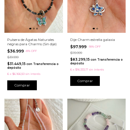
Pulsera de Ágatas Naturales
Dije Charm estrella galaxia
negras para Charms (Sin dije)
$97.999
-
18
%
OFF
$36.999
-
8
%
OFF
$119.999
$39.999
$83.299,15
con
Transferencia o
$31.449,15
depósito
con
Transferencia o
depósito
6
x
$16.333,17
sin interés
6
x
$6.166,50
sin interés
Comprar