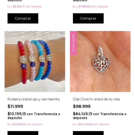
depósito
depósito
6
x
$8.333,17
sin interés
6
x
$1.999,83
sin interés
Comprar
Comprar
Envío gratis
Pulsera cristal ojo y san benito
Dije Charm árbol de la vida
$11.999
$98.999
$10.199,15
$84.149,15
con
Transferencia o
con
Transferencia o
depósito
depósito
6
x
$1.999,83
sin interés
6
x
$16.499,83
sin interés