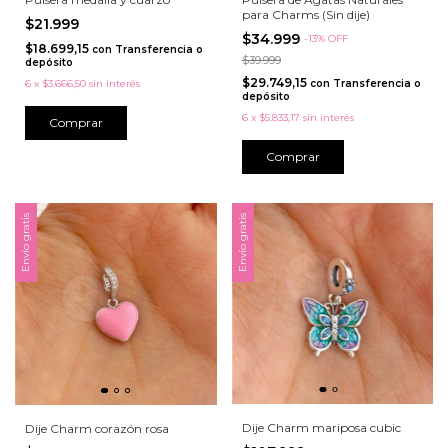
para Charms (Sin dije)
$21.999
$34.999
-
13
%
OFF
$18.699,15
con
Transferencia o
$39.999
depósito
$29.749,15
6
x
$3.666,50
sin interés
con
Transferencia o
depósito
6
x
$5.833,17
sin interés
Comprar
Envío gratis
Envío gratis
Dije Charm mariposa cubic
Dije Charm corazón rosa