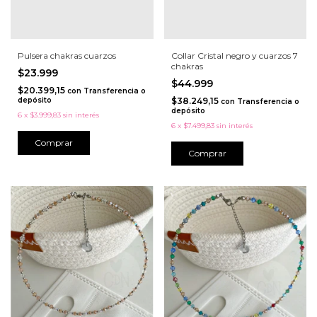
Pulsera chakras cuarzos
Collar Cristal negro y cuarzos 7
chakras
$23.999
$44.999
$20.399,15
con
Transferencia o
depósito
$38.249,15
con
Transferencia o
depósito
6
x
$3.999,83
sin interés
6
x
$7.499,83
sin interés
Comprar