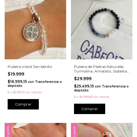
Pulsera cristal San benito
Pulsera de Piedras Naturales
Turmalina, Amatista, Sodalita,
$19.999
Fluorita y Cuarzo Rosa con
$29.999
Corazón Luminoso
$16.999,15
con
Transferencia o
depósito
$25.499,15
con
Transferencia o
depósito
6
x
$3.333,17
sin interés
6
x
$4.999,83
sin interés
Comprar
Envío gratis
Envío gratis