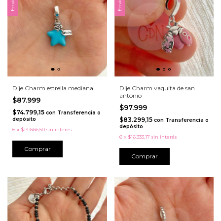
Dije Charm estrella mediana
Dije Charm vaquita de san
antonio
$87.999
$97.999
$74.799,15
con
Transferencia o
depósito
$83.299,15
con
Transferencia o
depósito
6
x
$14.666,50
sin interés
6
x
$16.333,17
sin interés
Comprar
Comprar