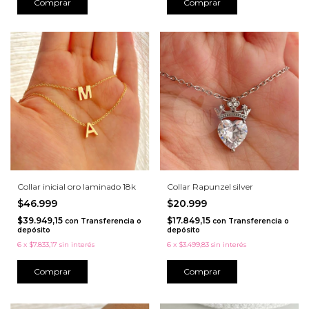
Comprar
Comprar
Collar inicial oro laminado 18k
Collar Rapunzel silver
$46.999
$20.999
$39.949,15
$17.849,15
con
Transferencia o
con
Transferencia o
depósito
depósito
6
x
$7.833,17
sin interés
6
x
$3.499,83
sin interés
Comprar