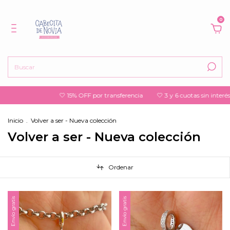
0
🤍 15% OFF por transferencia
🤍 3 y 6 cuotas sin interés
🤍 Envío g
Inicio
.
Volver a ser - Nueva colección
Volver a ser - Nueva colección
Ordenar
Envío gratis
Envío gratis