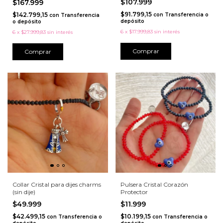
$107.999
$167.999
$91.799,15
$142.799,15
con
Transferencia o
con
Transferencia
depósito
o depósito
6
x
$17.999,83
sin interés
6
x
$27.999,83
sin interés
Comprar
Comprar
Collar Cristal para dijes charms
Pulsera Cristal Corazón
(sin dije)
Protector
$49.999
$11.999
$42.499,15
$10.199,15
con
Transferencia o
con
Transferencia o