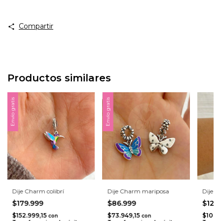
Compartir
Productos similares
Envío gratis
Envío gratis
Dije Charm colibrí
Dije Charm mariposa
Dije 
$179.999
$86.999
$124
$152.999,15
$73.949,15
$106.
con
con