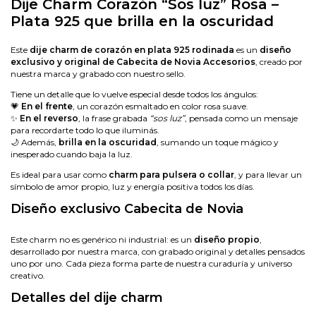
Dije Charm Corazón “Sos luz” Rosa –
Plata 925 que brilla en la oscuridad
Este
dije charm de corazón en plata 925 rodinada
es un
diseño
exclusivo y original de Cabecita de Novia Accesorios
, creado por
nuestra marca y grabado con nuestro sello.
Tiene un detalle que lo vuelve especial desde todos los ángulos:
💗
En el frente
, un corazón esmaltado en color rosa suave.
✨
En el reverso
, la frase grabada
“sos luz”
, pensada como un mensaje
para recordarte todo lo que iluminás.
🌙 Además,
brilla en la oscuridad
, sumando un toque mágico y
inesperado cuando baja la luz.
Es ideal para usar como
charm para pulsera o collar
, y para llevar un
símbolo de amor propio, luz y energía positiva todos los días.
Diseño exclusivo Cabecita de Novia
Este charm no es genérico ni industrial: es un
diseño propio
,
desarrollado por nuestra marca, con grabado original y detalles pensados
uno por uno. Cada pieza forma parte de nuestra curaduría y universo
creativo.
Detalles del dije charm