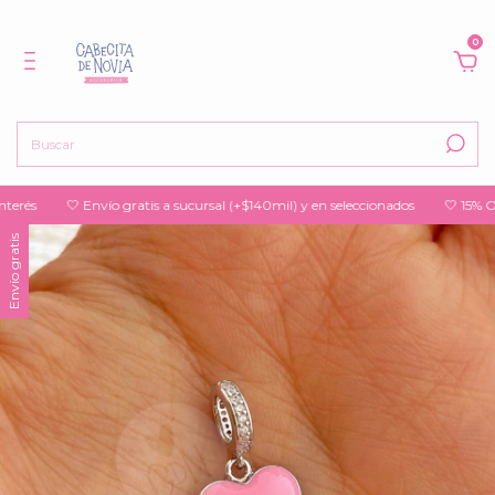
0
és
🤍 Envío gratis a sucursal (+$140mil) y en seleccionados
🤍 15% OFF p
Envío gratis