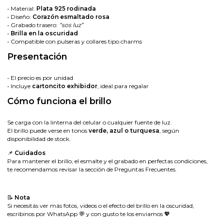
• Material:
Plata 925 rodinada
• Diseño:
Corazón esmaltado rosa
• Grabado trasero:
“sos luz”
•
Brilla en la oscuridad
• Compatible con pulseras y collares tipo charms
Presentación
• El precio es por unidad
• Incluye
cartoncito exhibidor
, ideal para regalar
Cómo funciona el brillo
Se carga con la linterna del celular o cualquier fuente de luz.
El brillo puede verse en tonos
verde, azul o turquesa
, según
disponibilidad de stock.
📌
Cuidados
Para mantener el brillo, el esmalte y el grabado en perfectas condiciones,
te recomendamos revisar la sección de
Preguntas Frecuentes.
📝
Nota
Si necesitás ver más fotos, videos o el efecto del brillo en la oscuridad,
escribinos por WhatsApp 💬 y con gusto te los enviamos 💖