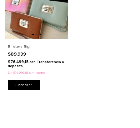
Billetera Big
$89.999
$76.499,15
con
Transferencia o
depósito
6
x
$14.999,83
sin interés
Comprar