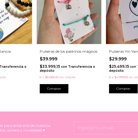
stancia
Pulseras de los padrinos mágicos
Pulseras Yin Ya
$39.999
$29.999
$33.999,15
$25.499,15
Transferencia o
con
Transferencia o
con
depósito
depósito
terés
6
x
$6.666,50
sin interés
6
x
$4.999,83
sin in
Comprar
te para enterarte de nuestros
tos, sorteos y novedades ♥