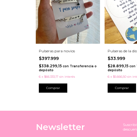
Pulseras para novios
Pulseras de la di
$397.999
$33.999
$338.299,15
$28.899,15
con
Transferencia o
con
depósito
depósito
6
x
$66.333,17
sin interés
6
x
$5.666,50
sin in
Comprar
Comprar
Newsletter
Suscribi
descuen