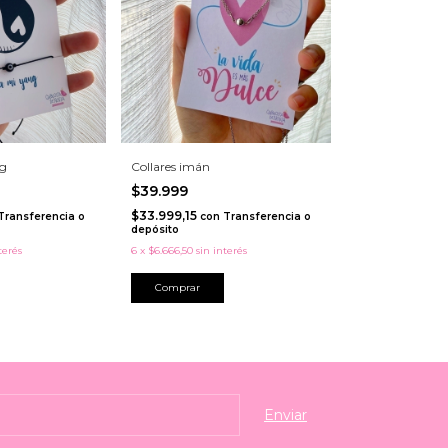
ng
Collares imán
$39.999
$33.999,15
Transferencia o
con
Transferencia o
depósito
terés
6
x
$6.666,50
sin interés