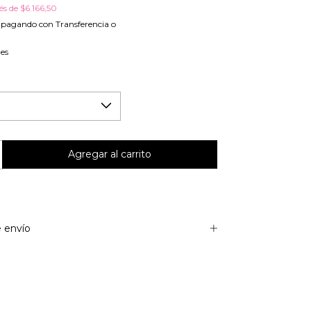
rés de
$6.166,50
pagando con Transferencia o
les
 envío