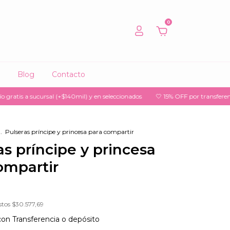
0
Blog
Contacto
 sucursal (+$140mil) y en seleccionados
🤍 15% OFF por transferencia
🤍
.
Pulseras príncipe y princesa para compartir
as príncipe y princesa
ompartir
stos
$30.577,69
con
Transferencia o depósito