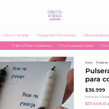
Cómo Comprar
Preguntas Frecuentes
Revendedores
 15% OFF por transferencia
🤍 3 y 6 cuotas sin interés
🤍 Envío gratis a
Inicio
.
Pulseras
Pulser
para c
$36.999
Precio sin impue
$31.449,15