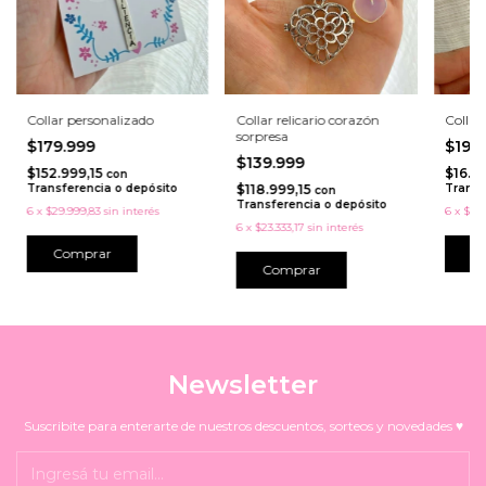
Collar personalizado
Collar relicario corazón
Collar 
sorpresa
$179.999
$19.
$139.999
$152.999,15
$16.9
con
Transferencia o depósito
$118.999,15
Transf
con
Transferencia o depósito
6
x
$29.999,83
sin interés
6
x
$3.3
6
x
$23.333,17
sin interés
Comprar
Newsletter
Suscribite para enterarte de nuestros descuentos, sorteos y novedades ♥