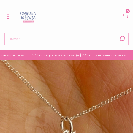
0
n interés
🤍 Envío gratis a sucursal (+$140mil) y en seleccionados
🤍 15%