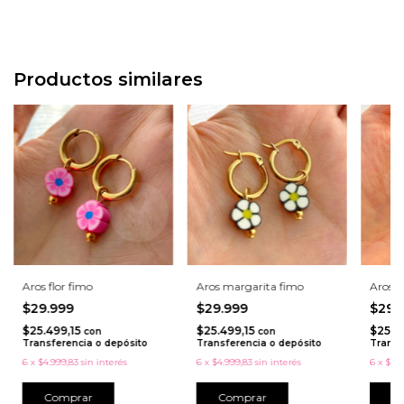
Productos similares
Aros flor fimo
Aros margarita fimo
Aros c
$29.999
$29.999
$29.
$25.499,15
$25.499,15
$25.4
con
con
Transferencia o depósito
Transferencia o depósito
Transf
6
x
$4.999,83
sin interés
6
x
$4.999,83
sin interés
6
x
$4.9