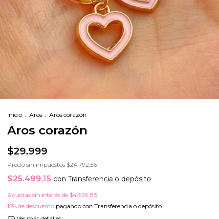
Inicio
.
Aros
.
Aros corazón
Aros corazón
$29.999
Precio sin impuestos
$24.792,56
$25.499,15
con
Transferencia o depósito
6
cuotas sin interés de
$4.999,83
15% de descuento
pagando con Transferencia o depósito
Ver más detalles