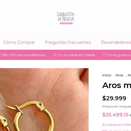
Cómo Comprar
Preguntas Frecuentes
Revendedores
FF por transferencia
🤍 3 y 6 cuotas sin interés
🤍 Envío gratis a sucur
Inicio
.
Aros
.
A
Aros m
$29.999
Precio sin impue
$25.499,15
6
cuotas sin inte