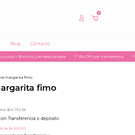
0
Blog
Contacto
sal (+$140mil) y en seleccionados
🤍 15% OFF por transferencia
🤍 3 y 6 
ros margarita fimo
argarita fimo
stos
$24.792,56
con
Transferencia o depósito
rés de
$4.999,83