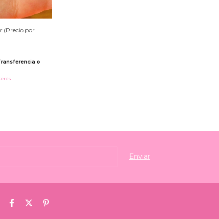
r (Precio por
ransferencia o
terés