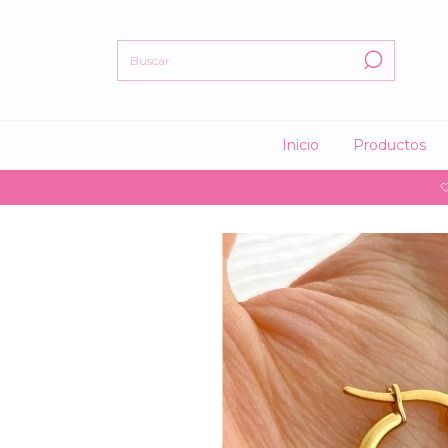
Inicio
Productos
🤍 15% O