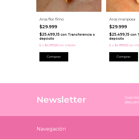
Aros flor fimo
Aros mariposa
$29.999
$29.999
$25.499,15
$25.499,15
con
Transferencia o
con
depósito
depósito
6
x
$4.999,83
sin interés
6
x
$4.999,83
sin in
Comprar
Newsletter
Suscribi
descuen
Navegación