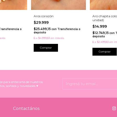
Aros corazón
Aro chapita colo
unidad)
$29.999
$14.999
$25.499,15
Transferencia o
con
Transferencia o
depósito
$12.749,15
con
T
depósito
terés
6
x
$4.999,83
sin interés
6
x
$2.499,83
sin in
Comprar
te para enterarte de nuestros
tos, sorteos y novedades ♥
Contactános