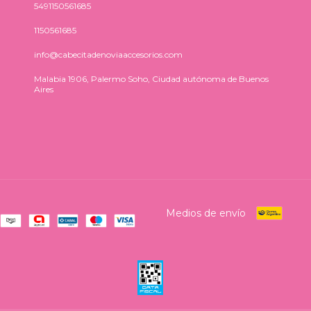
5491150561685
1150561685
info@cabecitadenoviaaccesorios.com
Malabia 1906, Palermo Soho, Ciudad autónoma de Buenos
Aires
Medios de envío