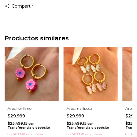
Compartir
Productos similares
Aros flor fimo
Aros mariposa
Aros c
$29.999
$29.999
$29.
$25.499,15
$25.499,15
$25.4
con
con
Transferencia o depósito
Transferencia o depósito
Transf
6
x
$4.999,83
sin interés
6
x
$4.999,83
sin interés
6
x
$4.9