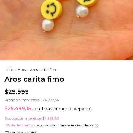
Inicio
.
Aros
.
Aros carita fimo
Aros carita fimo
$29.999
Precio sin impuestos
$24.792,56
$25.499,15
con
Transferencia o depósito
6
cuotas sin interés de
$4.999,83
15% de descuento
pagando con Transferencia o depósito
Ver más detalles