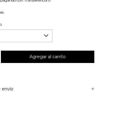
pagando con Transferencia o
les
co
 envío