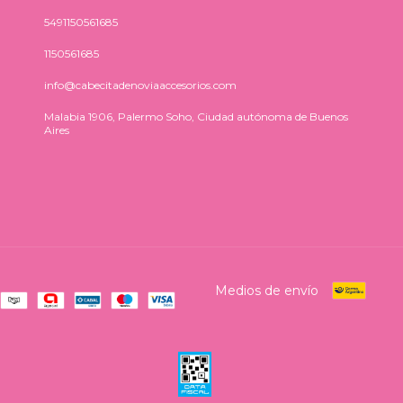
5491150561685
1150561685
info@cabecitadenoviaaccesorios.com
Malabia 1906, Palermo Soho, Ciudad autónoma de Buenos
Aires
Medios de envío