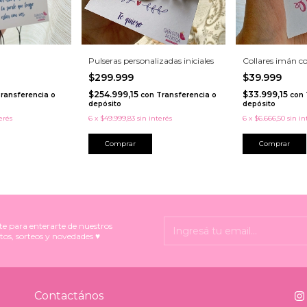
Pulseras personalizadas iniciales
Collares imán c
$299.999
$39.999
$254.999,15
$33.999,15
ransferencia o
con
Transferencia o
con
depósito
depósito
erés
6
x
$49.999,83
sin interés
6
x
$6.666,50
sin in
Comprar
te para enterarte de nuestros
tos, sorteos y novedades ♥
Contactános