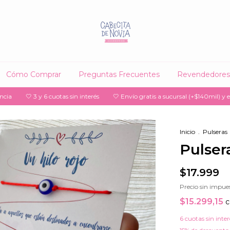
Cómo Comprar
Preguntas Frecuentes
Revendedores
🤍 3 y 6 cuotas sin interés
🤍 Envío gratis a sucursal (+$140mil) y en sel
Inicio
.
Pulseras
Pulsera
$17.999
Precio sin impue
$15.299,15
c
6
cuotas sin inte