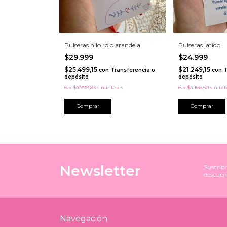
Pulseras hilo rojo arandela
Pulseras latido
$29.999
$24.999
$25.499,15
$21.249,15
con
Transferencia o
con
T
depósito
depósito
6
x
$4.999,83
sin interés
6
x
$4.166,50
sin int
Newsletter
Suscribi
descuen
Navegación