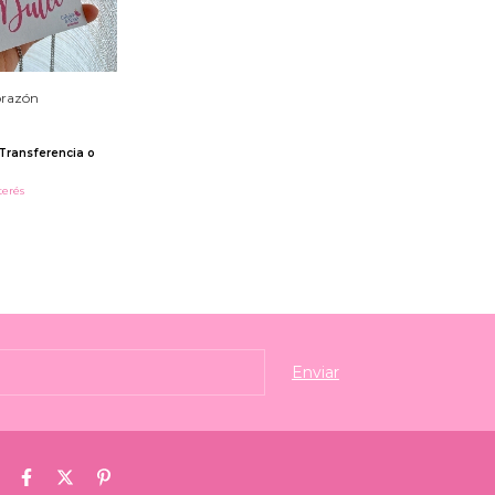
orazón
Transferencia o
terés