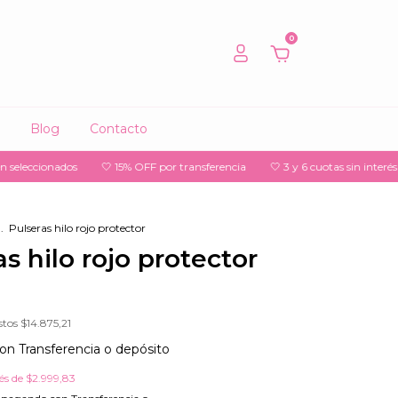
0
Blog
Contacto
eccionados
🤍 15% OFF por transferencia
🤍 3 y 6 cuotas sin interés
🤍
.
Pulseras hilo rojo protector
s hilo rojo protector
stos
$14.875,21
on
Transferencia o depósito
rés de
$2.999,83