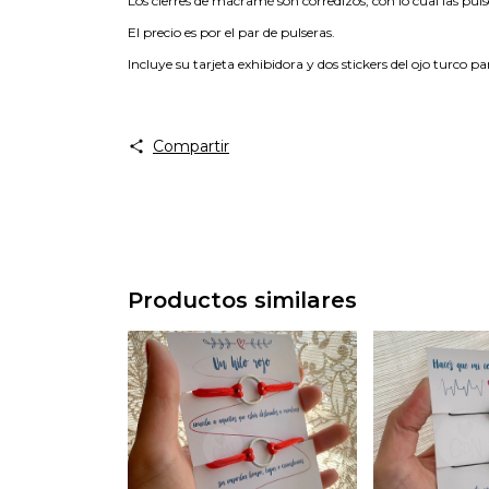
Los cierres de macramé son corredizos, con lo cual las puls
El precio es por el par de pulseras.
Incluye su tarjeta exhibidora y dos stickers del ojo turco
Compartir
Productos similares