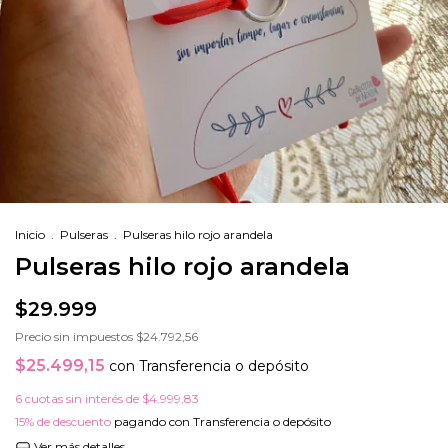
Inicio
.
Pulseras
.
Pulseras hilo rojo arandela
Pulseras hilo rojo arandela
$29.999
Precio sin impuestos
$24.792,56
$25.499,15
con
Transferencia o depósito
6
cuotas sin interés de
$4.999,83
15% de descuento
pagando con Transferencia o depósito
Ver más detalles