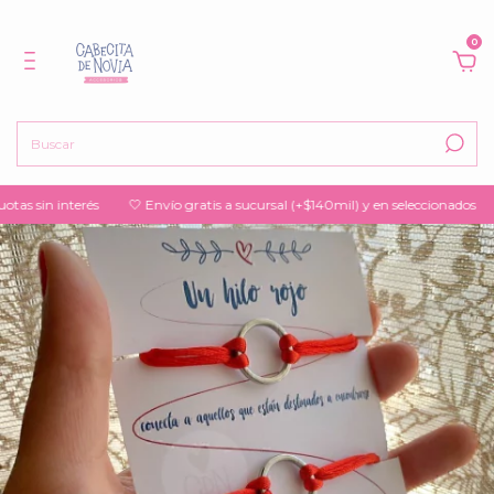
0
in interés
🤍 Envío gratis a sucursal (+$140mil) y en seleccionados
🤍 15