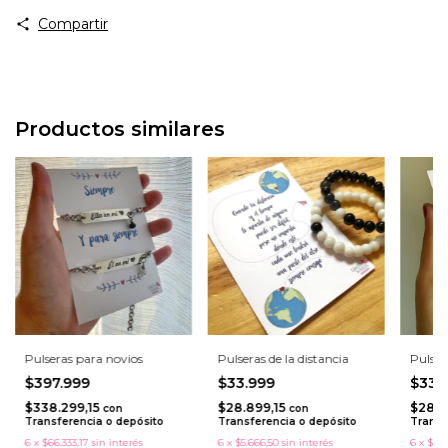
Compartir
Productos similares
Pulseras para novios
Pulseras de la distancia
Pulser
$397.999
$33.999
$33.
$338.299,15
$28.899,15
$28.8
con
con
Transferencia o depósito
Transferencia o depósito
Transf
6
x
$66.333,17
sin interés
6
x
$5.666,50
sin interés
6
x
$5.6