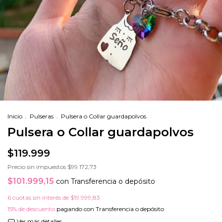
Inicio
.
Pulseras
.
Pulsera o Collar guardapolvos
Pulsera o Collar guardapolvos
$119.999
Precio sin impuestos
$99.172,73
$101.999,15
con
Transferencia o depósito
6
cuotas sin interés de
$19.999,83
15% de descuento
pagando con Transferencia o depósito
Ver más detalles