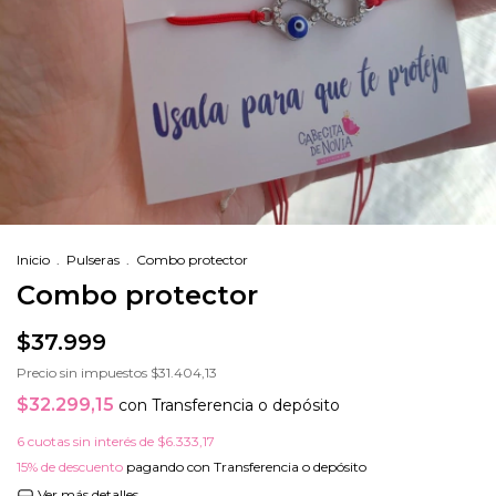
Inicio
.
Pulseras
.
Combo protector
Combo protector
$37.999
Precio sin impuestos
$31.404,13
$32.299,15
con
Transferencia o depósito
6
cuotas sin interés de
$6.333,17
15% de descuento
pagando con Transferencia o depósito
Ver más detalles