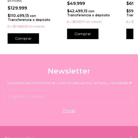
princess
$49.999
$69.
$129.999
$42.499,15
$59.4
con
$110.499,15
Transferencia o depósito
Transf
con
Transferencia o depósito
6
x
$8.333,17
sin interés
6
x
$11.
6
x
$21.666,50
sin interés
Comprar
Newsletter
Suscribite para enterarte de nuestros descuentos, sorteos y novedades ♥