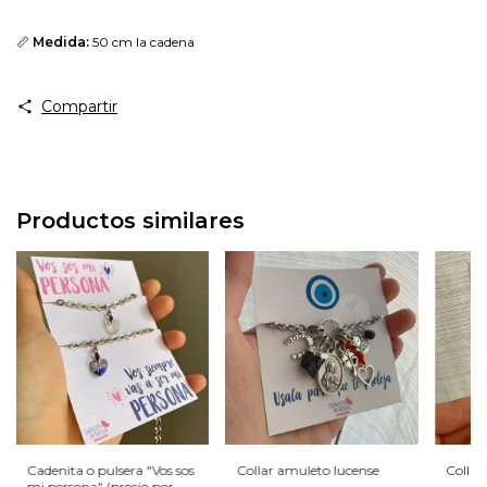
📏
Medida:
50 cm la cadena
Compartir
Productos similares
Cadenita o pulsera "Vos sos
Collar amuleto lucense
Collar 
mi persona" (precio por