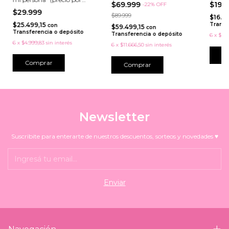
$69.999
$19.
-
22
%
OFF
unidad)
$29.999
$89.999
$16.9
$25.499,15
Transf
con
$59.499,15
con
Transferencia o depósito
Transferencia o depósito
6
x
$3.3
6
x
$4.999,83
sin interés
6
x
$11.666,50
sin interés
Comprar
Comprar
Newsletter
Suscribite para enterarte de nuestros descuentos, sorteos y novedades ♥