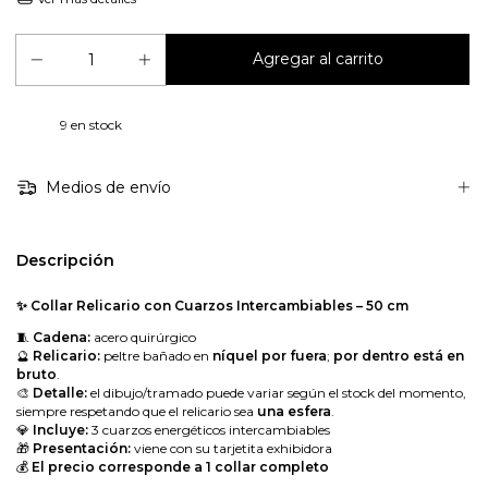
9
en stock
Medios de envío
Descripción
✨ Collar Relicario con Cuarzos Intercambiables – 50 cm
🧵
Cadena:
acero quirúrgico
🔮
Relicario:
peltre bañado en
níquel por fuera
;
por dentro está en
bruto
.
🎨
Detalle:
el dibujo/tramado puede variar según el stock del momento,
siempre respetando que el relicario sea
una esfera
.
💎
Incluye:
3 cuarzos energéticos intercambiables
🎁
Presentación:
viene con su tarjetita exhibidora
💰
El precio corresponde a 1 collar completo