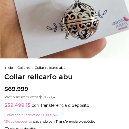
Inicio
.
Collares
.
Collar relicario abu
Collar relicario abu
$69.999
Precio sin impuestos
$57.850,41
$59.499,15
con
Transferencia o depósito
6
cuotas sin interés de
$11.666,50
15% de descuento
pagando con Transferencia o depósito
Ver más detalles