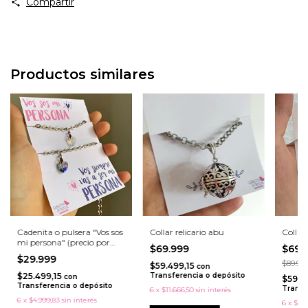
Compartir
Productos similares
Cadenita o pulsera "Vos sos
Collar relicario abu
Collar
mi persona" (precio por
$69.999
$69.
unidad)
$29.999
$89.99
$59.499,15
con
$25.499,15
Transferencia o depósito
con
$59.4
Transferencia o depósito
Transf
6
x
$11.666,50
sin interés
6
x
$4.999,83
sin interés
6
x
$11.