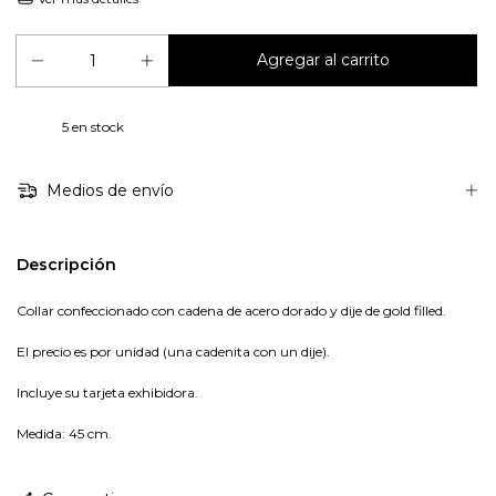
5
en stock
Medios de envío
Descripción
Collar confeccionado con cadena de acero dorado y dije de gold filled.
El precio es por unidad (una cadenita con un dije).
In
c
l
uye su tarjeta exhibidora.
Medida
: 45 cm.