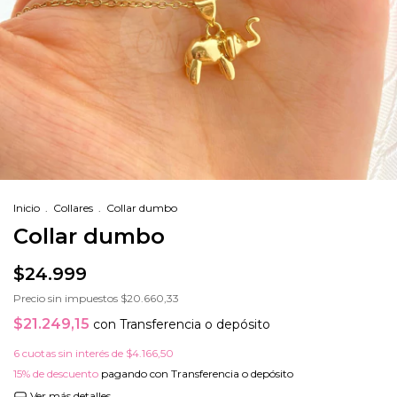
Inicio
.
Collares
.
Collar dumbo
Collar dumbo
$24.999
Precio sin impuestos
$20.660,33
$21.249,15
con
Transferencia o depósito
6
cuotas sin interés de
$4.166,50
15% de descuento
pagando con Transferencia o depósito
Ver más detalles