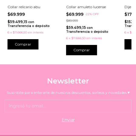
Collar relicario abu
Collar amuleto lucense
Dije p
$69.999
$69.999
$179
-
22
%
OFF
$89.999
$59.499,15
$152.
con
Transferencia o depósito
Transf
$59.499,15
con
Transferencia o depósito
6
x
$11.666,50
sin interés
6
x
$29.
6
x
$11.666,50
sin interés
C
Comprar
Newsletter
Suscribite para enterarte de nuestros descuentos, sorteos y novedades ♥