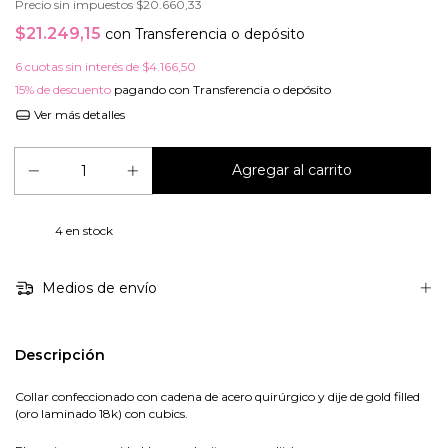
Precio sin impuestos
$20.660,33
$21.249,15
con
Transferencia o depósito
6
cuotas sin interés de
$4.166,50
15% de descuento
pagando con Transferencia o depósito
Ver más detalles
4
en stock
Medios de envío
Descripción
Collar confeccionado con cadena de acero quirúrgico y dije de gold filled
(oro laminado 18k) con cubics.