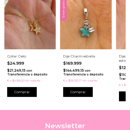
Envío gratis
Collar Cielo
Dije Charm estrella
Dije C
estrell
$24.999
$169.999
$129
$21.249,15
$144.499,15
con
con
Transferencia o depósito
Transferencia o depósito
$110.
Transf
6
x
$4.166,50
sin interés
6
x
$28.333,17
sin interés
6
x
$21.
Comprar
Comprar
C
Newsletter