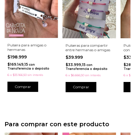
Pulsera para amigas o
Pulseras para compartir
Pulser
hermanas
entre hermanas o amigas
con m
$198.999
$39.999
$33.
$169.149,15
$33.999,15
$28.8
con
con
Transferencia o depósito
Transferencia o depósito
Transf
6
x
$33.166,50
sin interés
6
x
$6.666,50
sin interés
6
x
$5.6
Comprar
Comprar
C
Para comprar con este producto