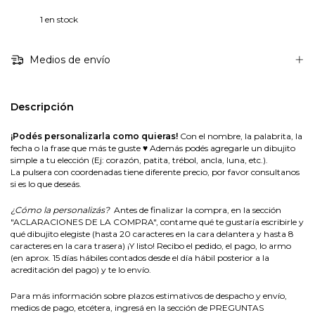
1
en stock
Medios de envío
Descripción
¡Podés personalizarla como quieras!
Con el nombre, la palabrita, la
fecha o la frase que más te guste ♥ Además podés agregarle un dibujito
simple a tu elección (Ej: corazón, patita, trébol, ancla, luna, etc.).
La pulsera con coordenadas tiene diferente precio, por favor consultanos
si es lo que deseás.
¿Cómo la personalizás?
Antes de finalizar la compra, en la sección
"ACLARACIONES DE LA COMPRA", contame qué te gustaría escribirle y
qué dibujito elegiste (hasta 20 caracteres en la cara delantera y hasta 8
caracteres en la cara trasera) ¡Y listo! Recibo el pedido, el pago, lo armo
(en aprox. 15 días hábiles contados desde el día hábil posterior a la
acreditación del pago) y te lo envío.
Para más información sobre plazos estimativos de despacho y envío,
medios de pago, etcétera,
ingresá en la sección de
PREGUNTAS