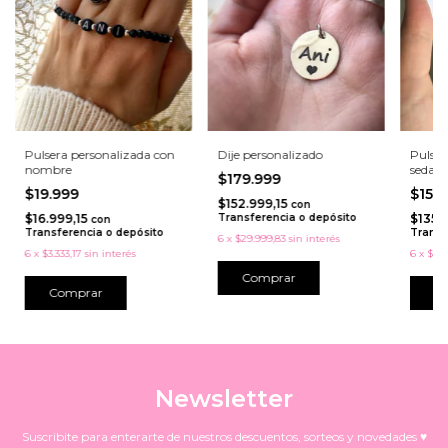
Pulsera personalizada con
Dije personalizado
Pulser
nombre
seda
$179.999
$19.999
$159
$152.999,15
con
$16.999,15
Transferencia o depósito
$135.
con
Transferencia o depósito
Transf
6
x
$29.999,83
sin interés
6
x
$3.333,17
sin interés
6
x
$26.
Comprar
C
Newsletter
Suscribite para enterarte de nuestros descuentos, sorteos y novedades ♥