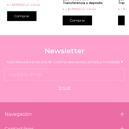
Transferencia o depósito
Transf
6
x
$3.999,83
sin interés
6
x
$4.999,83
sin interés
6
x
$4.9
Comprar
Newsletter
Suscribite para enterarte de nuestros descuentos, sorteos y novedades ♥
Navegación
Contactános