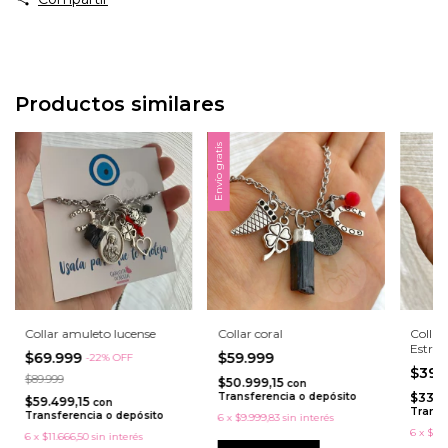
Productos similares
Envío gratis
Collar amuleto lucense
Collar coral
Collar
Estrell
$69.999
$59.999
-
22
%
OFF
$39.
$89.999
$50.999,15
con
Transferencia o depósito
$33.9
$59.499,15
con
Transf
Transferencia o depósito
6
x
$9.999,83
sin interés
6
x
$6.6
6
x
$11.666,50
sin interés