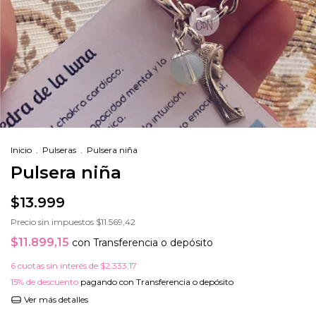
Inicio
.
Pulseras
.
Pulsera niña
Pulsera niña
$13.999
Precio sin impuestos
$11.569,42
$11.899,15
con
Transferencia o depósito
6
cuotas sin interés de
$2.333,17
15% de descuento
pagando con Transferencia o depósito
Ver más detalles