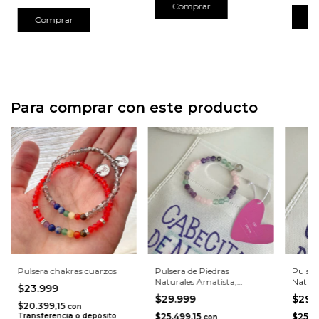
C
Comprar
Para comprar con este producto
Pulsera chakras cuarzos
Pulsera de Piedras
Pulser
Naturales Amatista,
Natura
$23.999
Fluorita y Cuarzo Rosa con
Amatis
$29.999
$29.
Corazón Luminoso
y Cuar
$20.399,15
con
Coraz
Transferencia o depósito
$25.499,15
$25.4
con