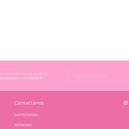
te para enterarte de nuestros
tos, sorteos y novedades ♥
Contactános
5491150561685
1150561685