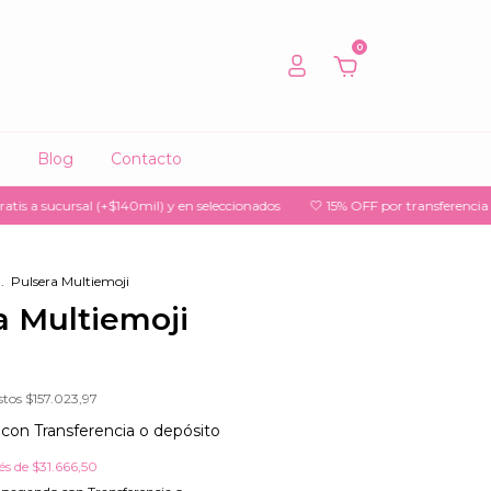
0
Blog
Contacto
cursal (+$140mil) y en seleccionados
🤍 15% OFF por transferencia
🤍 3 
.
Pulsera Multiemoji
a Multiemoji
stos
$157.023,97
5
con
Transferencia o depósito
rés de
$31.666,50