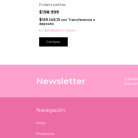
Pulsera patitas
$198.999
$169.149,15
con
Transferencia o
depósito
6
x
$33.166,50
sin interés
Newsletter
Suscribi
descuen
Navegación
Inicio
Productos