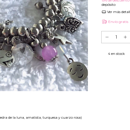
15% de descuento
depósito
Ver más detal
Envío gratis
4
en stock
iedra de la luna, amatista, turquesa y cuarzo rosa)