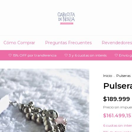
Cómo Comprar
Preguntas Frecuentes
Revendedores
5% OFF por transferencia
🤍 3 y 6 cuotas sin interés
🤍 Envío gratis a su
Inicio
.
Pulseras
Pulser
$189.999
Precio sin impue
$161.499,1
6
cuotas sin inte