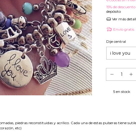
15% de descuento
depósito
Ver más detal
Envío gratis
Dije central
5
en stock
madas, piedras reconstituidas y acrílico. Cada una de estas pulseras tiene sutil
 corazón, etc)