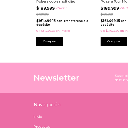
Pulsera doble multidijes
Pulsera Tour Mult
$189.999
$189.999
-
5
%
OFF
-
5
%
O
$199.999
$199.999
$161.499,15
$161.499,15
con
Transferencia o
con
depósito
depósito
6
x
$31.666,50
sin interés
6
x
$31.666,50
sin in
Comprar
Newsletter
Suscribi
descuen
Navegación
Inicio
Productos