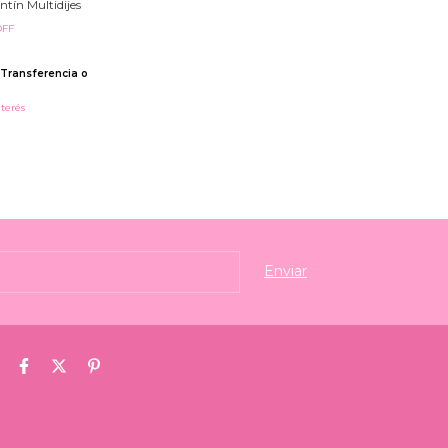
ntín Multidijes
OFF
Transferencia o
nterés