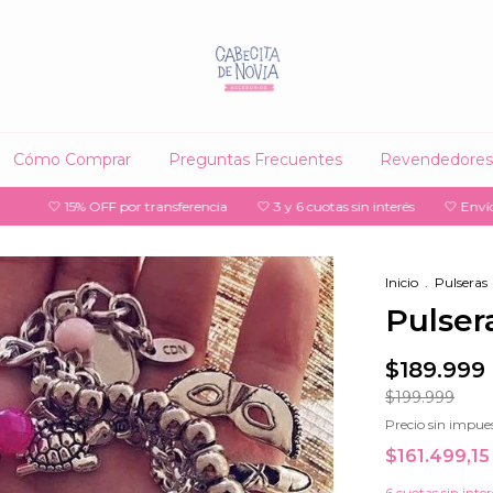
Cómo Comprar
Preguntas Frecuentes
Revendedores
15% OFF por transferencia
🤍 3 y 6 cuotas sin interés
🤍 Envío gratis a s
Inicio
.
Pulseras
Pulser
$189.999
$199.999
Precio sin impue
$161.499,1
6
cuotas sin inte