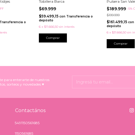
idijes
Tobillera Barca
Pulsera San Vale
$69.999
$189.999
FF
-
5
%
$199.999
$59.499,15
con
Transferencia o
depósito
$161.499,15
Transferencia o
con
depósito
6
x
$11.666,50
sin interés
terés
6
x
$31.666,50
sin i
Comprar
Comprar
te para enterarte de nuestros
tos, sorteos y novedades ♥
Contactános
5491150561685
1150561685