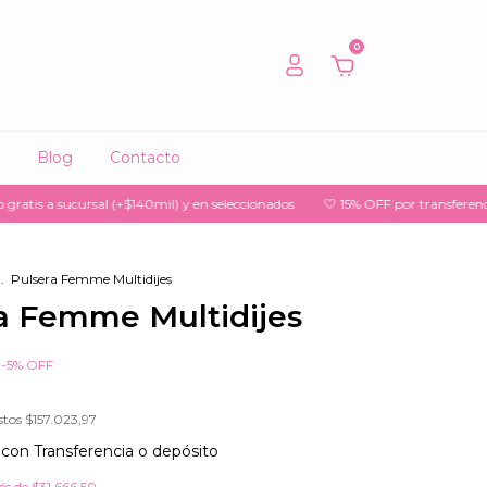
0
Blog
Contacto
ucursal (+$140mil) y en seleccionados
🤍 15% OFF por transferencia
🤍 3
.
Pulsera Femme Multidijes
a Femme Multidijes
-
5
%
OFF
stos
$157.023,97
5
con
Transferencia o depósito
rés de
$31.666,50