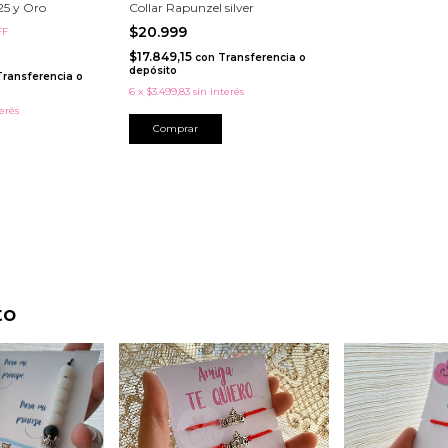
925 y Oro
Collar Rapunzel silver
$20.999
FF
$17.849,15
con
Transferencia o
depósito
Transferencia o
6
x
$3.499,83
sin interés
terés
to