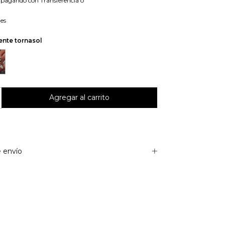
pagando con Transferencia o
les
ente tornasol
 envío