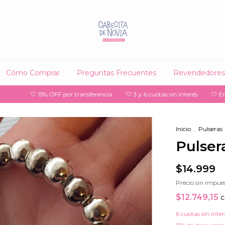
Cómo Comprar
Preguntas Frecuentes
Revendedores
15% OFF por transferencia
🤍 3 y 6 cuotas sin interés
🤍 Envío gratis a s
Inicio
.
Pulseras
Pulsera
$14.999
Precio sin impue
$12.749,15
c
6
cuotas sin inte