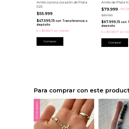
Anillo corona corazón de Plata
Anillo de Plata 
925
$79.999
-
11
%
O
$55.999
$89.999
$47.599,15
con
Transferencia o
$67.999,15
con
depósito
depósito
6
x
$9.333,17
sin interés
6
x
$13.333,17
sin in
Comprar
Comprar
Para comprar con este produc
Envío gratis