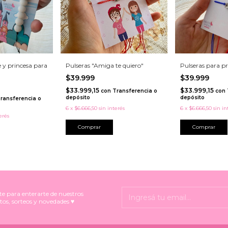
e y princesa para
Pulseras "Amiga te quiero"
Pulseras para p
$39.999
$39.999
$33.999,15
$33.999,15
con
Transferencia o
con
depósito
depósito
ransferencia o
6
x
$6.666,50
sin interés
6
x
$6.666,50
sin in
erés
Comprar
Comprar
te para enterarte de nuestros
tos, sorteos y novedades ♥