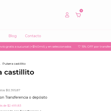
0
Blog
Contacto
ucursal (+$140mil) y en seleccionados
🤍 15% OFF por transferencia
🤍 3 
.
Pulsera castillito
 castillito
stos
$12.395,87
on
Transferencia o depósito
rés de
$2.499,83