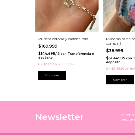
Pulsera corona y cadena roló
Pulseras príncip
compartir
$169.999
$36.999
$144.499,15
con
Transferencia o
depósito
$31.449,15
con
T
depósito
6
x
$28.333,17
sin interés
6
x
$6.166,50
sin int
Comprar
Newsletter
Suscribi
descuen