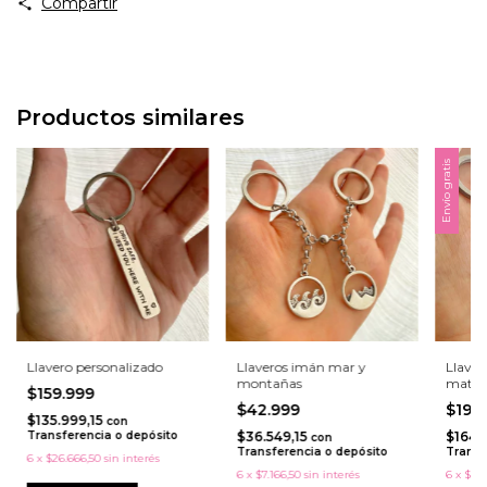
Compartir
Productos similares
Envío gratis
Llavero personalizado
Llaveros imán mar y
Llaver
montañas
mates 
$159.999
$42.999
$192
$135.999,15
con
Transferencia o depósito
$36.549,15
$164.
con
Transferencia o depósito
Transf
6
x
$26.666,50
sin interés
6
x
$7.166,50
sin interés
6
x
$32.