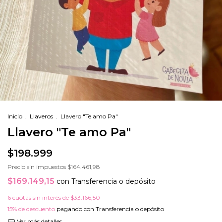
Inicio
.
Llaveros
.
Llavero "Te amo Pa"
Llavero "Te amo Pa"
$198.999
Precio sin impuestos
$164.461,98
$169.149,15
con
Transferencia o depósito
6
cuotas sin interés de
$33.166,50
15% de descuento
pagando con Transferencia o depósito
Ver más detalles