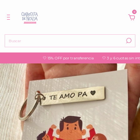
0
🤍 15% OFF por transferencia
🤍 3 y 6 cuotas sin inter