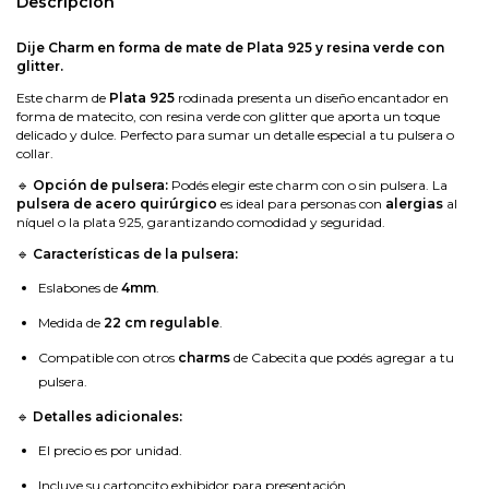
Descripción
Dije Charm en forma de mate de Plata 925 y resina verde con
glitter.
Este charm de
Plata 925
rodinada presenta un diseño encantador en
forma de matecito, con resina verde con glitter que aporta un toque
delicado y dulce. Perfecto para sumar un detalle especial a tu pulsera o
collar.
🔹
Opción de pulsera:
Podés elegir este charm con o sin pulsera. La
pulsera de acero quirúrgico
es ideal para personas con
alergias
al
níquel o la plata 925, garantizando comodidad y seguridad.
🔹
Características de la pulsera:
Eslabones de
4mm
.
Medida de
22 cm regulable
.
Compatible con otros
charms
de Cabecita que podés agregar a tu
pulsera.
🔹
Detalles adicionales:
El precio es por unidad.
Incluye su cartoncito exhibidor para presentación.