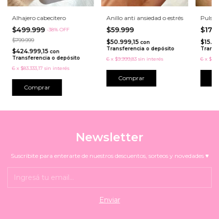
Alhajero cabecitero
Anillo anti ansiedad o estrés
Pulse
$499.999
$59.999
$17.
-
38
%
OFF
$799.999
$50.999,15
$15.2
con
Transferencia o depósito
Transf
$424.999,15
con
Transferencia o depósito
6
x
$9.999,83
sin interés
6
x
$2.9
6
x
$83.333,17
sin interés
C
Comprar
Newsletter
Suscribite para enterarte de nuestros descuentos, sorteos y novedades ♥