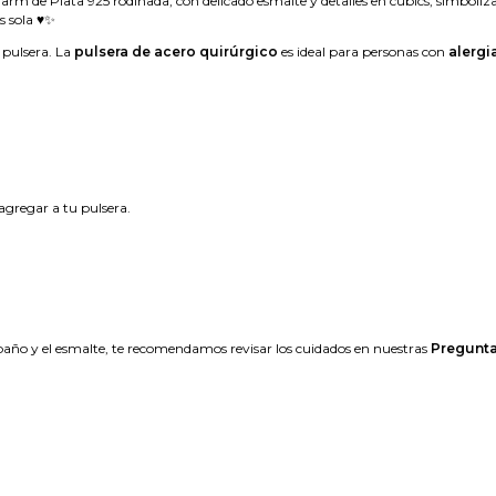
arm de Plata 925 rodinada, con delicado esmalte y detalles en cubics, simboliza
s sola ♥✨
 pulsera. La
pulsera de acero quirúrgico
es ideal para personas con
alergi
agregar a tu pulsera.
año y el esmalte, te recomendamos revisar los cuidados en nuestras
Pregunta