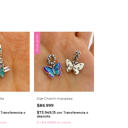
Envío gratis
lla
Dije Charm mariposa
$86.999
$73.949,15
Transferencia o
con
Transferencia o
depósito
terés
6
x
$14.499,83
sin interés