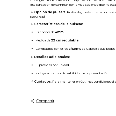
Un angelito que no es solo un dije… es compañía 🤍 Este ch
Esa sensación de caminar por la vida sabiendo que no está
🔹
Opción de pulsera:
Podés elegir este charm con o sin
seguridad.
🔹
Características de la pulsera:
Eslabones de
4mm
.
Medida de
22 cm regulable
.
Compatible con otros
charms
de Cabecita que podés 
🔹
Detalles adicionales:
El precio es por unidad.
Incluye su cartoncito exhibidor para presentación.
📌
Cuidados:
Para mantener en óptimas condiciones el b
Compartir