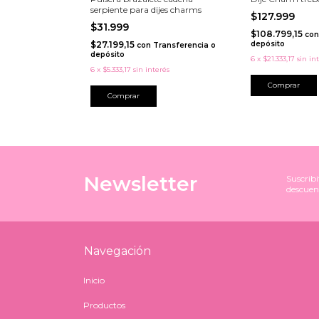
serpiente para dijes charms
$127.999
$31.999
$108.799,15
con
$27.199,15
depósito
con
Transferencia o
depósito
6
x
$21.333,17
sin in
6
x
$5.333,17
sin interés
Comprar
Comprar
Newsletter
Suscribi
descuen
Navegación
Inicio
Productos