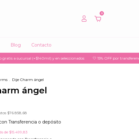
0
Blog
Contacto
rsal (+$140mil) y en seleccionados
🤍 15% OFF por transferencia
🤍 3 y 
arms
.
Dije Charm ángel
harm ángel
stos
$76.858,68
con
Transferencia o depósito
rés de
$15.499,83