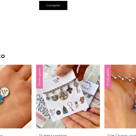
Comprar
to
Envío gratis
Envío gratis
ol
Pulsera santitos
Dije Charm virg