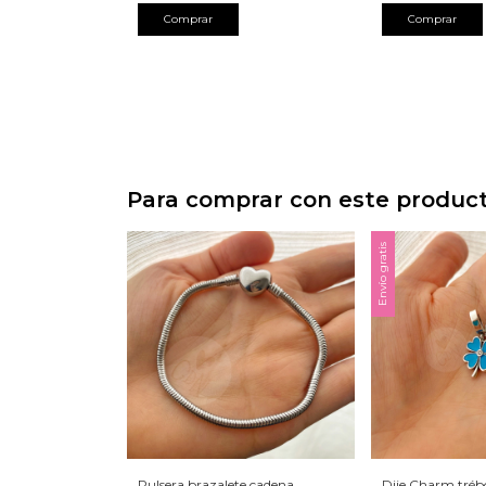
Comprar
Comprar
Para comprar con este produc
Envío gratis
Pulsera brazalete cadena
Dije Charm tréb