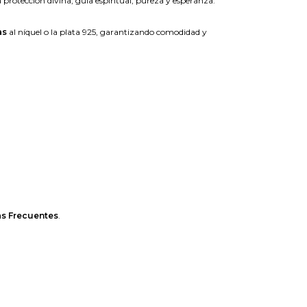
 protección divina, guía espiritual, pureza y esperanza.
as
al níquel o la plata 925, garantizando comodidad y
s Frecuentes
.