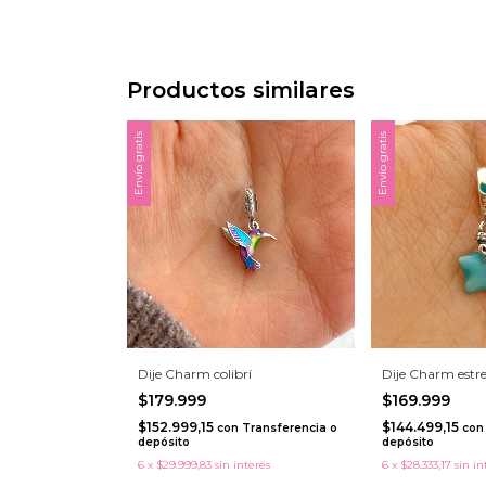
Productos similares
Envío gratis
Envío gratis
Dije Charm colibrí
Dije Charm estre
$179.999
$169.999
$152.999,15
$144.499,15
con
Transferencia o
con
depósito
depósito
6
x
$29.999,83
sin interés
6
x
$28.333,17
sin in