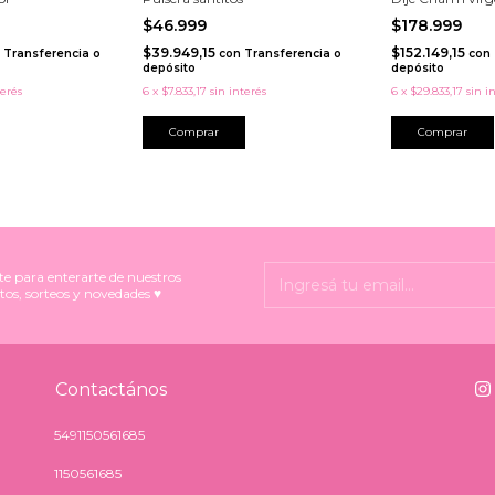
$46.999
$178.999
$39.949,15
$152.149,15
Transferencia o
con
Transferencia o
con
depósito
depósito
terés
6
x
$7.833,17
sin interés
6
x
$29.833,17
sin i
Comprar
te para enterarte de nuestros
tos, sorteos y novedades ♥
Contactános
5491150561685
1150561685