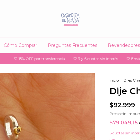
Cómo Comprar
Preguntas Frecuentes
Revendedores
 OFF por transferencia
🤍 3 y 6 cuotas sin interés
🤍 Envío gratis a sucu
Inicio
.
Dijes Ch
Dije C
$92.999
Precio sin impue
$79.049,15
6
cuotas sin inte