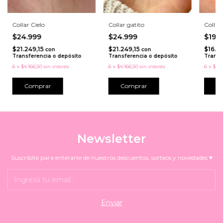
Collar Cielo
Collar gatito
Collar
$24.999
$24.999
$19.
$21.249,15
$21.249,15
$16.9
con
con
Transferencia o depósito
Transferencia o depósito
Transf
6
x
$4.166,50
sin interés
6
x
$4.166,50
sin interés
6
x
$3.3
Comprar
Newsletter
Suscribite para enterarte de nuestros descuentos, sorteos y novedades ♥