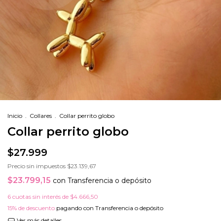
Inicio
.
Collares
.
Collar perrito globo
Collar perrito globo
$27.999
Precio sin impuestos
$23.139,67
$23.799,15
con
Transferencia o depósito
6
cuotas sin interés de
$4.666,50
15% de descuento
pagando con Transferencia o depósito
Ver más detalles