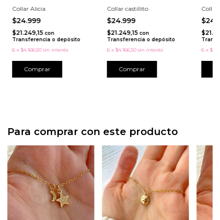
Collar Alicia
Collar castillito
Collar
$24.999
$24.999
$24.
$21.249,15
$21.249,15
$21.2
con
con
Transferencia o depósito
Transferencia o depósito
Transf
6
x
$4.166,50
sin interés
6
x
$4.166,50
sin interés
6
x
$4.1
Para comprar con este producto