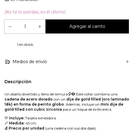
¡No te lo pierdas, es el último!
1
en stock
Medios de envío
Descripción
Un diseño divertido y lleno de ternura
🎈🐶
Este collar combina una
cadena de acero dorado
con un
dije de gold filled (oro laminado
18k) en forma de perrito globo
. Además, incluye un
mini dije de
gold filled con cubic zirconia
para un toque de brillo extra.
💛
Incluye:
Tarjeta exhibidora.
📏
Medida:
45 cm.
💰
Precio por unidad
(una cadena con sus dos dijes).