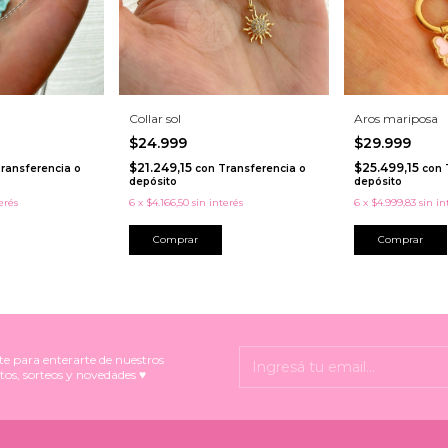
Collar sol
Aros mariposa
$24.999
$29.999
$21.249,15
$25.499,15
ransferencia o
con
Transferencia o
con
depósito
depósito
erés
6
x
$4.166,50
sin interés
6
x
$4.999,83
sin in
Comprar
te para enterarte de nuestros
tos, sorteos y novedades ♥