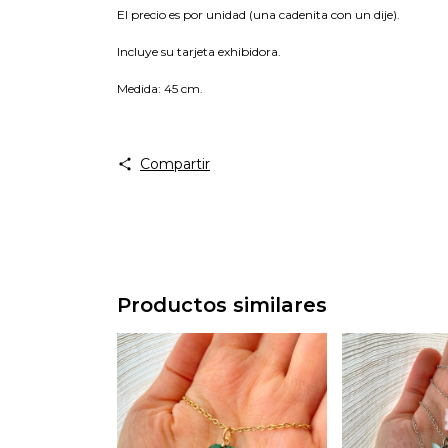
El precio es por unidad (una cadenita con un dije).
In
c
l
uye su tarjeta exhibidora.
Medida
: 45 cm.
Compartir
Productos similares