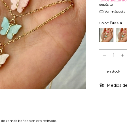
15% de descuento
depósito
Ver más detal
Color:
Fucsia
en stock
Medios de
je de zamak bañado en oro resinado.