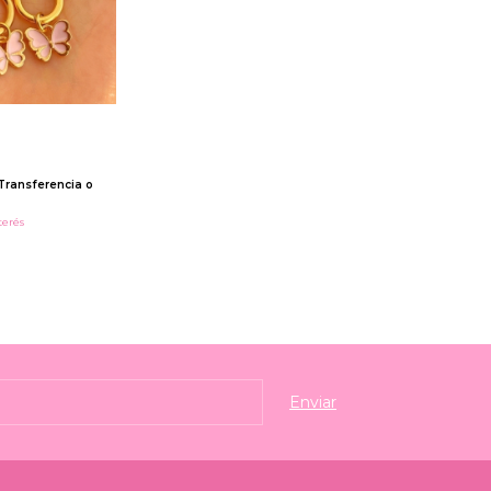
Transferencia o
terés