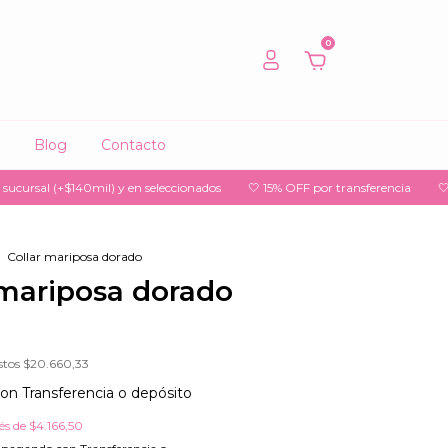
0
Blog
Contacto
sal (+$140mil) y en seleccionados
🤍 15% OFF por transferencia
🤍 3 y 6 
.
Collar mariposa dorado
 mariposa dorado
stos
$20.660,33
con
Transferencia o depósito
rés de
$4.166,50