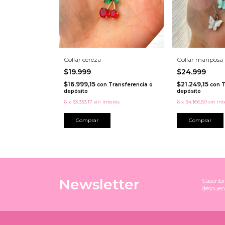
Collar cereza
Collar mariposa
$19.999
$24.999
$16.999,15
$21.249,15
con
Transferencia o
con
T
depósito
depósito
6
x
$3.333,17
sin interés
6
x
$4.166,50
sin int
Comprar
Newsletter
Suscribi
descuen