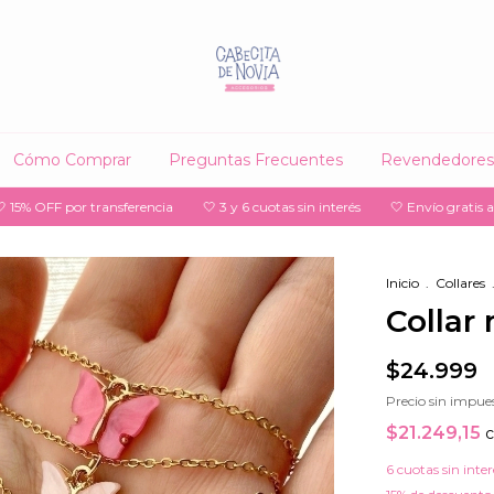
Cómo Comprar
Preguntas Frecuentes
Revendedores
OFF por transferencia
🤍 3 y 6 cuotas sin interés
🤍 Envío gratis a sucur
Inicio
.
Collares
Collar
$24.999
Precio sin impue
$21.249,15
6
cuotas sin inte