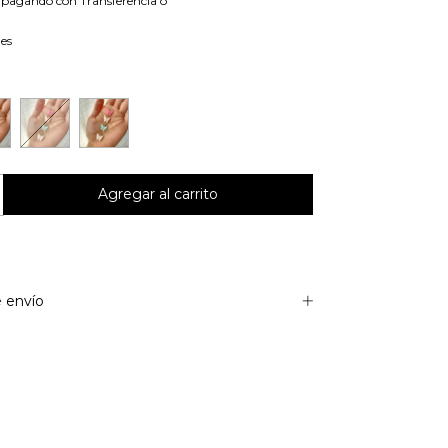
pagando con Transferencia o
les
 envío