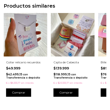
Productos similares
Collar relicario recuerdos
Cajita de Cabecita
Billete
$49.999
$139.999
$89.
$42.499,15
$118.999,15
$76.4
con
con
Transferencia o depósito
Transferencia o depósito
Transf
6
x
$8.333,17
sin interés
6
x
$23.333,17
sin interés
6
x
$14.
C