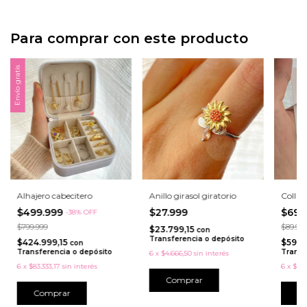
Para comprar con este producto
Envío gratis
Alhajero cabecitero
Anillo girasol giratorio
Collar
$499.999
$27.999
$69.
-
38
%
OFF
$799.999
$89.99
$23.799,15
con
Transferencia o depósito
$424.999,15
$59.4
con
Transferencia o depósito
Transf
6
x
$4.666,50
sin interés
6
x
$83.333,17
sin interés
6
x
$11.
Comprar
C