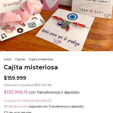
Inicio
.
Cajitas
.
Cajita misteriosa
Cajita misteriosa
$159.999
Precio sin impuestos
$132.230,58
$135.999,15
con
Transferencia o depósito
6
cuotas sin interés de
$26.666,50
15% de descuento
pagando con Transferencia o depósito
Ver más detalles