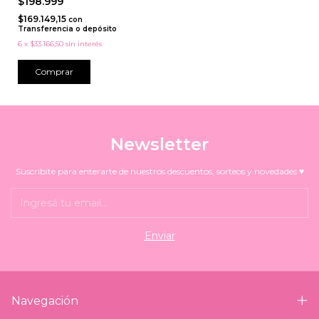
$198.999
$169.149,15
con
Transferencia o depósito
6
x
$33.166,50
sin interés
Comprar
Newsletter
Suscribite para enterarte de nuestros descuentos, sorteos y novedades ♥
Navegación