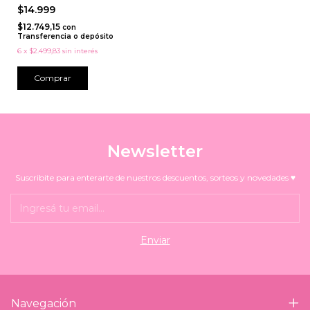
$14.999
$12.749,15
con
Transferencia o depósito
6
x
$2.499,83
sin interés
Newsletter
Suscribite para enterarte de nuestros descuentos, sorteos y novedades ♥
Navegación