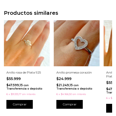
Productos similares
Anillo rosa de Plata 925
Anillo promesa corazón
Anillo
Plata 
$55.999
$24.999
$55.
$47.599,15
$21.249,15
con
con
Transferencia o depósito
Transferencia o depósito
$47.5
Transf
6
x
$9.333,17
sin interés
6
x
$4.166,50
sin interés
6
x
$9.3
Comprar
C