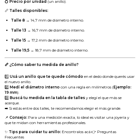
💍
Precio por unidad
(un anillo).
📏
Talles disponibles:
Talle 8
→ 14,7 mm de diámetro interno.
Talle 13
→ 16,7 mm de diámetro interno.
Talle 15
→ 17,2 mm de diámetro interno.
Talle 19,5
→ 18,7 mm de diámetro interno.
📏 ¿Cómo saber tu medida de anillo?
1️⃣
Usá un anillo que te quede cómodo
en el dedo donde querés usar
el nuevo anillo.
2️⃣
Medí el diámetro interno
con una regla en milímetros (
Ejemplo:
19 mm
).
3️⃣
Buscá tu medida en la tabla de talles
y elegí el que más se
acerque.
➡️ Si estás entre dos talles, te recomendamos elegir el más grande.
📌
Consejo:
Para una medición exacta, lo ideal es visitar una joyería y
que te midan con herramientas profesionales.
✨
Tips para cuidar tu anillo:
Encontralos acá 👉
Preguntas
Frecuentes