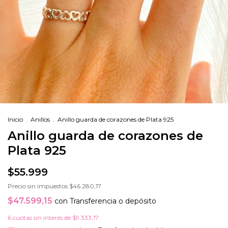
Inicio
.
Anillos
.
Anillo guarda de corazones de Plata 925
Anillo guarda de corazones de
Plata 925
$55.999
Precio sin impuestos
$46.280,17
$47.599,15
con
Transferencia o depósito
6
cuotas sin interés de
$9.333,17