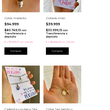
Collar matecito
Collares imán
$94.999
$39.999
$80.749,15
$33.999,15
con
con
Transferencia o
Transferencia o
depósito
depósito
6
x
$15.833,17
sin interés
6
x
$6.666,50
sin interés
Comprar
Cadenita o pulsera "Vos
Collar San benito y