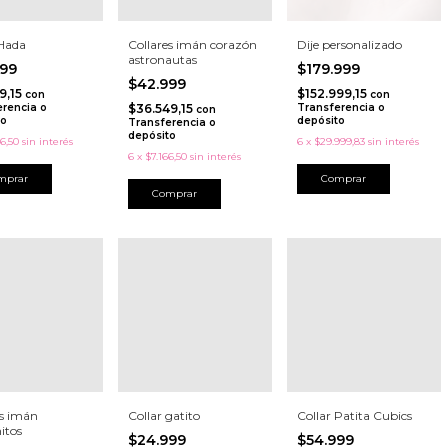
 Hada
Collares imán corazón
Dije personalizado
astronautas
999
$179.999
$42.999
9,15
$152.999,15
con
con
erencia o
$36.549,15
Transferencia o
con
to
depósito
Transferencia o
depósito
6,50
sin interés
6
x
$29.999,83
sin interés
6
x
$7.166,50
sin interés
Comprar
es imán
Collar gatito
Collar Patita Cubics
itos
$24.999
$54.999