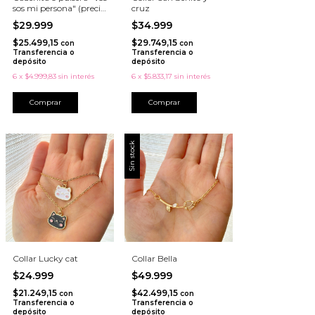
sos mi persona" (precio
cruz
por unidad)
$29.999
$34.999
$25.499,15
$29.749,15
con
con
Transferencia o
Transferencia o
depósito
depósito
6
x
$4.999,83
sin interés
6
x
$5.833,17
sin interés
Comprar
Sin stock
Collar Lucky cat
Collar Bella
$24.999
$49.999
$21.249,15
$42.499,15
con
con
Transferencia o
Transferencia o
depósito
depósito