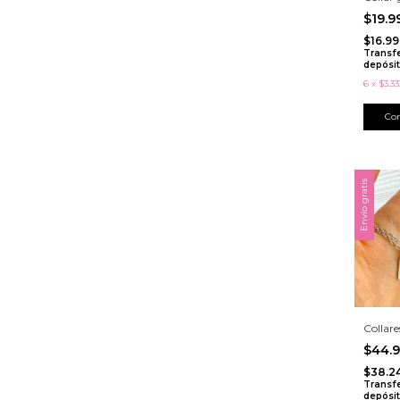
$19.
$16.99
Transf
depósi
6
x
$3.33
Envío gratis
Collare
$44.
$38.2
Transf
depósi