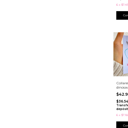
6
x
$7.4
Co
Collar
dinosa
$42.
$36.54
Transf
depósi
6
x
$7.16