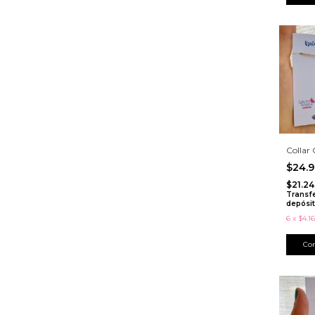
Collar
$24.
$21.24
Transf
depósi
6
x
$4.16