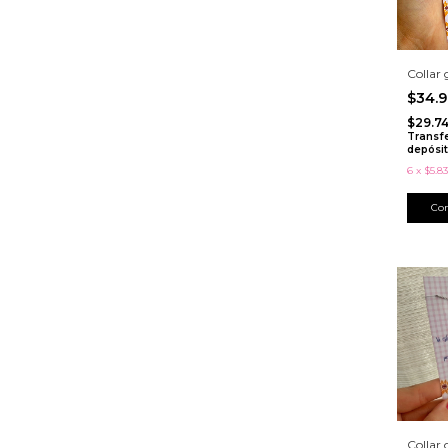
Collar 
$34.
$29.74
Transf
depósi
6
x
$5.83
Collar 