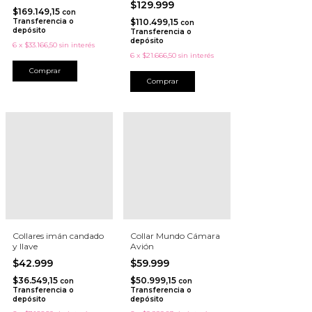
$129.999
$169.149,15
con
Transferencia o
$110.499,15
con
depósito
Transferencia o
depósito
6
x
$33.166,50
sin interés
6
x
$21.666,50
sin interés
Comprar
Comprar
Collares imán candado
Collar Mundo Cámara
y llave
Avión
$42.999
$59.999
$36.549,15
$50.999,15
con
con
Transferencia o
Transferencia o
depósito
depósito