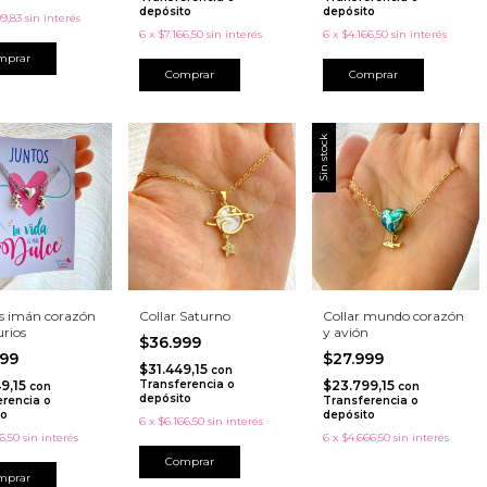
depósito
depósito
99,83
sin interés
6
x
$7.166,50
sin interés
6
x
$4.166,50
sin interés
mprar
Comprar
Sin stock
es imán corazón
Collar Saturno
Collar mundo corazón
urios
y avión
$36.999
999
$27.999
$31.449,15
con
9,15
Transferencia o
$23.799,15
con
con
depósito
erencia o
Transferencia o
to
depósito
6
x
$6.166,50
sin interés
6,50
sin interés
6
x
$4.666,50
sin interés