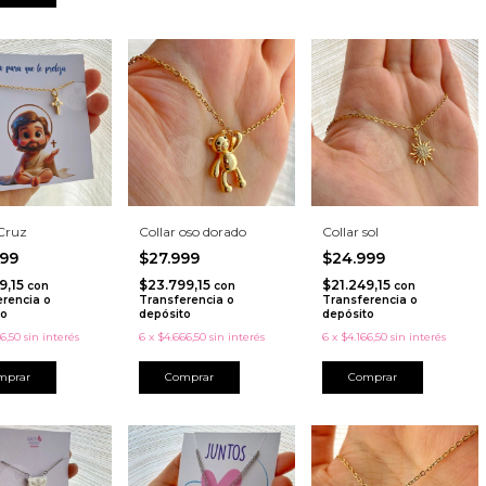
 Cruz
Collar oso dorado
Collar sol
999
$27.999
$24.999
9,15
$23.799,15
$21.249,15
con
con
con
erencia o
Transferencia o
Transferencia o
to
depósito
depósito
6,50
sin interés
6
x
$4.666,50
sin interés
6
x
$4.166,50
sin interés