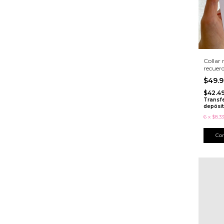
Collar r
recuer
$49.
$42.4
Transf
depósi
6
x
$8.33