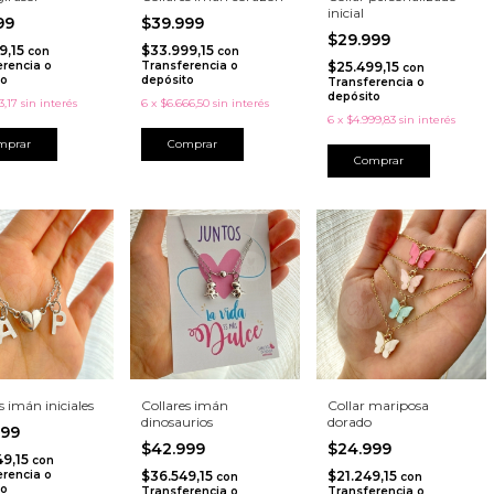
inicial
999
$39.999
$29.999
9,15
$33.999,15
con
con
erencia o
Transferencia o
$25.499,15
con
to
depósito
Transferencia o
depósito
3,17
sin interés
6
x
$6.666,50
sin interés
6
x
$4.999,83
sin interés
Comprar
s imán iniciales
Collares imán
Collar mariposa
dinosaurios
dorado
999
$42.999
$24.999
49,15
con
erencia o
$36.549,15
$21.249,15
con
con
to
Transferencia o
Transferencia o