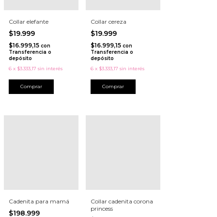
Collar elefante
Collar cereza
$19.999
$19.999
$16.999,15
$16.999,15
con
con
Transferencia o
Transferencia o
depósito
depósito
6
x
$3.333,17
sin interés
6
x
$3.333,17
sin interés
Cadenita para mamá
Collar cadenita corona
princess
$198.999