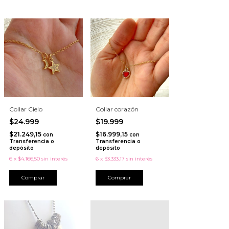
Collar Cielo
Collar corazón
$24.999
$19.999
$21.249,15
$16.999,15
con
con
Transferencia o
Transferencia o
depósito
depósito
6
x
$4.166,50
sin interés
6
x
$3.333,17
sin interés
Comprar