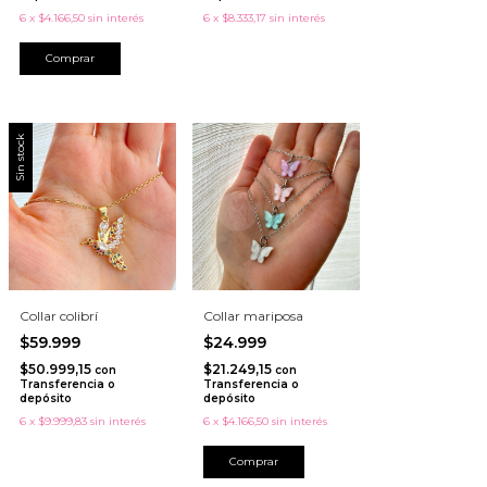
6
x
$4.166,50
sin interés
6
x
$8.333,17
sin interés
Comprar
Sin stock
Collar colibrí
Collar mariposa
$59.999
$24.999
$50.999,15
$21.249,15
con
con
Transferencia o
Transferencia o
depósito
depósito
6
x
$9.999,83
sin interés
6
x
$4.166,50
sin interés
Comprar