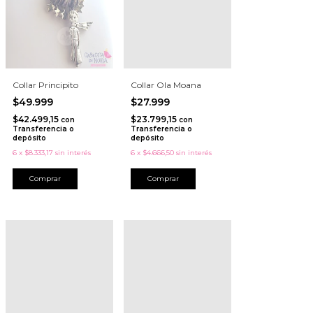
Collar Principito
Collar Ola Moana
$49.999
$27.999
$42.499,15
$23.799,15
con
con
Transferencia o
Transferencia o
depósito
depósito
6
x
$8.333,17
sin interés
6
x
$4.666,50
sin interés