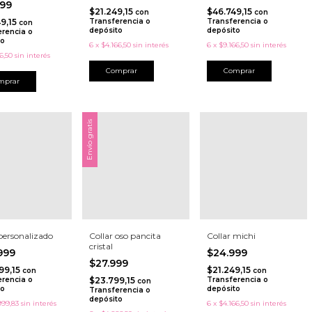
999
$21.249,15
$46.749,15
con
con
9,15
Transferencia o
Transferencia o
con
depósito
depósito
erencia o
to
6
x
$4.166,50
sin interés
6
x
$9.166,50
sin interés
6,50
sin interés
Envío gratis
personalizado
Collar oso pancita
Collar michi
cristal
.999
$24.999
$27.999
99,15
$21.249,15
con
con
erencia o
$23.799,15
Transferencia o
con
to
depósito
Transferencia o
depósito
999,83
sin interés
6
x
$4.166,50
sin interés