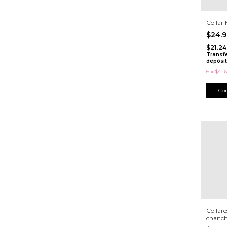
Collar
$24.
$21.24
Transf
depósi
6
x
$4.16
Collar
chanch