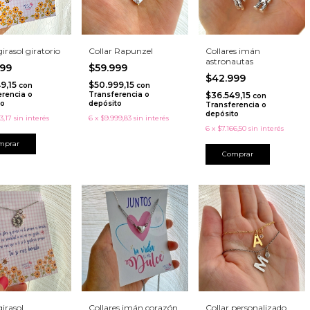
girasol giratorio
Collar Rapunzel
Collares imán
astronautas
999
$59.999
$42.999
9,15
$50.999,15
con
con
erencia o
Transferencia o
$36.549,15
con
to
depósito
Transferencia o
depósito
3,17
sin interés
6
x
$9.999,83
sin interés
6
x
$7.166,50
sin interés
girasol
Collares imán corazón
Collar personalizado