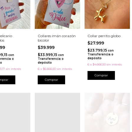
elicario
Collares imán corazón
Collar perrito globo
dos
bicolor
$27.999
999
$39.999
$23.799,15
con
99,15
$33.999,15
Transferencia o
con
con
depósito
erencia o
Transferencia o
to
depósito
6
x
$4.666,50
sin interés
3,17
sin interés
6
x
$6.666,50
sin interés