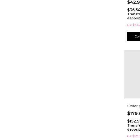
$42.
$36.54
Transf
depósi
6
x
$7.16
Collar 
$179
$152.9
Transf
depósi
6
x
$29.