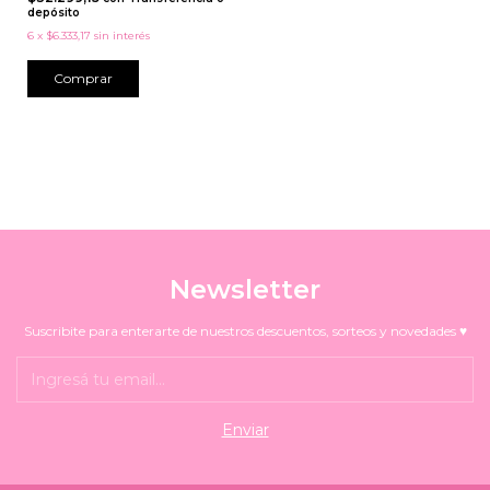
depósito
6
x
$6.333,17
sin interés
Comprar
Newsletter
Suscribite para enterarte de nuestros descuentos, sorteos y novedades ♥