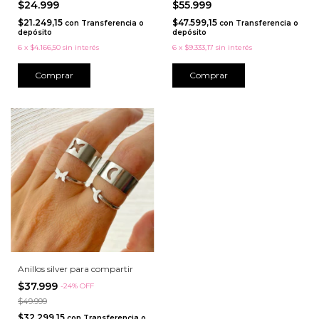
$24.999
$55.999
$21.249,15
$47.599,15
con
Transferencia o
con
Transferencia o
depósito
depósito
6
x
$4.166,50
sin interés
6
x
$9.333,17
sin interés
Comprar
Anillos silver para compartir
$37.999
-
24
%
OFF
$49.999
$32.299,15
con
Transferencia o