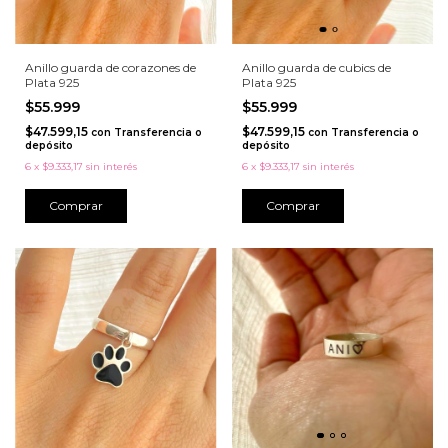
Anillo guarda de corazones de
Anillo guarda de cubics de
Plata 925
Plata 925
$55.999
$55.999
$47.599,15
$47.599,15
con
Transferencia o
con
Transferencia o
depósito
depósito
6
x
$9.333,17
sin interés
6
x
$9.333,17
sin interés
Comprar
Comprar