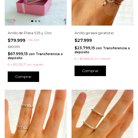
Anillo de Plata 925 y Oro
Anillo girasol giratorio
$79.999
$27.999
-
11
%
OFF
$89.999
$23.799,15
con
Transferencia o
depósito
$67.999,15
con
Transferencia o
depósito
6
x
$4.666,50
sin interés
6
x
$13.333,17
sin interés
Comprar