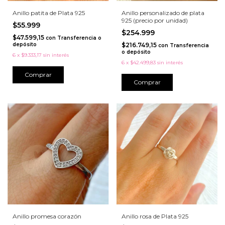
Anillo patita de Plata 925
Anillo personalizado de plata
925 (precio por unidad)
$55.999
$254.999
$47.599,15
con
Transferencia o
depósito
$216.749,15
con
Transferencia
o depósito
6
x
$9.333,17
sin interés
6
x
$42.499,83
sin interés
Comprar
Comprar
Anillo promesa corazón
Anillo rosa de Plata 925