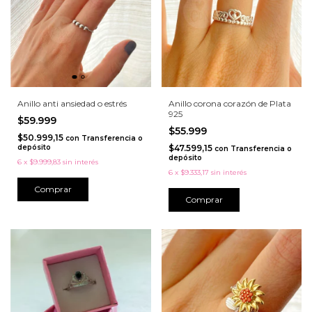
Anillo anti ansiedad o estrés
Anillo corona corazón de Plata
925
$59.999
$55.999
$50.999,15
con
Transferencia o
depósito
$47.599,15
con
Transferencia o
depósito
6
x
$9.999,83
sin interés
6
x
$9.333,17
sin interés
Comprar